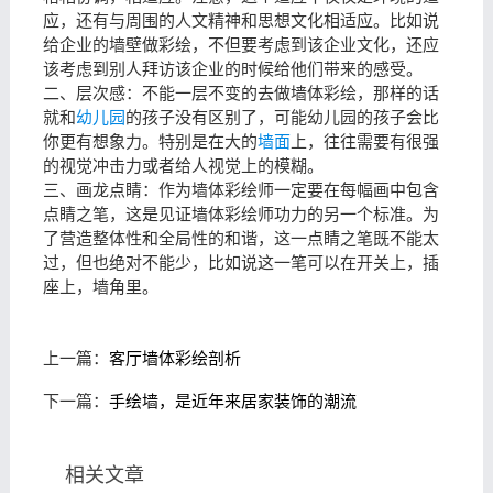
应，还有与周围的人文精神和思想文化相适应。比如说
给企业的墙壁做彩绘，不但要考虑到该企业文化，还应
该考虑到别人拜访该企业的时候给他们带来的感受。
二、层次感：不能一层不变的去做墙体彩绘，那样的话
就和
幼儿园
的孩子没有区别了，可能幼儿园的孩子会比
你更有想象力。特别是在大的
墙面
上，往往需要有很强
的视觉冲击力或者给人视觉上的模糊。
三、画龙点睛：作为墙体彩绘师一定要在每幅画中包含
点睛之笔，这是见证墙体彩绘师功力的另一个标准。为
了营造整体性和全局性的和谐，这一点睛之笔既不能太
过，但也绝对不能少，比如说这一笔可以在开关上，插
座上，墙角里。
上一篇：
客厅墙体彩绘剖析
下一篇：
手绘墙，是近年来居家装饰的潮流
相关文章