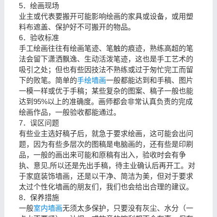
5．绘画现场
业主或代表要搬开可能影响绘画的家具或设备，或用塑
料布遮盖、保护好不可搬开的物品。
6．验收标准
手工绘画往往有绘画笔迹、笔触的痕迹，熟练高超的笔
法会留下潇洒飘逸、生动活泼笔迹，这也是手工艺术的
吸引之处；但也有些因技法不熟练或过于匆忙完工而留
下的败笔。简单的
手绘墙画
一般都能达到和手稿、图片
一模一样或优于手稿；某些复杂的图案、稿子一般也能
达到95%以上的准确度。画师都会非常认真负责的完成
绘画作品，一般验收都能通过。
7．误区问题
有些业主选好稿子后，就急于要求绘画，这可能会出问
题，因为有些多层次的图稿是电脑画的，还有些是印刷
品，一般的画出来可能和原稿有出入，验收时会有争
执、意见,所以还是先出手稿，待主业确认后再开工。对
于家庭装饰墙画，还是以干净、简洁为美，但对于要求
太过个性化墙画的朋友们，我们也会给出合理的建议。
8．保养措施
一般
室内墙画
无须太多保护，只要没有灰尘、水分（一