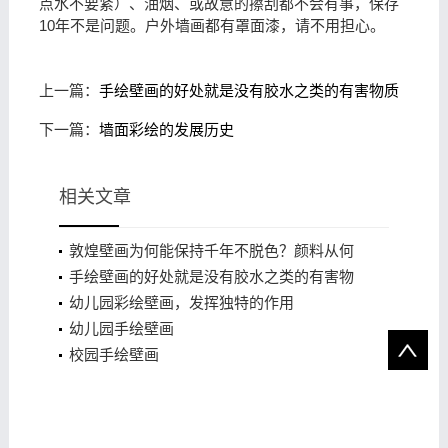
点水不要紧）、油烟、或故意的擦刮都不会有事，保存
10年不是问题。户外墙画都有罩面漆，请不用担心。
上一篇：
手绘壁画的好处就是没有胶水之类的有害物质
下一篇：
墙面彩绘的发展历史
相关文章
敦煌壁画为何能保持千年不脱色？颜料从何
处来？
手绘壁画的好处就是没有胶水之类的有害物
质
幼儿园彩绘壁画，发挥独特的作用
幼儿园手绘壁画
校园手绘壁画