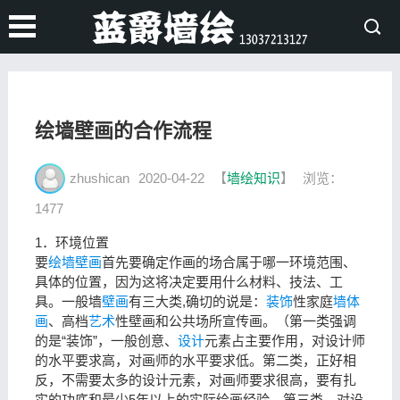
绘墙壁画的合作流程
zhushican
2020-04-22
【
墙绘知识
】
浏览：
1477
1．环境位置
要
绘墙壁画
首先要确定作画的场合属于哪一环境范围、
具体的位置，因为这将决定要用什么材料、技法、工
具。一般墙
壁画
有三大类,确切的说是：
装饰
性家庭
墙体
画
、高档
艺术
性壁画和公共场所宣传画。（第一类强调
的是“装饰”，一般创意、
设计
元素占主要作用，对设计师
的水平要求高，对画师的水平要求低。第二类，正好相
反，不需要太多的设计元素，对画师要求很高，要有扎
实的功底和最少5年以上的实际绘画经验。第三类，对设