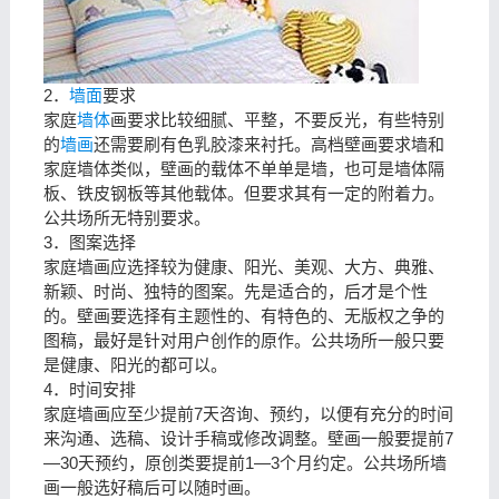
2．
墙面
要求
家庭
墙体
画要求比较细腻、平整，不要反光，有些特别
的
墙画
还需要刷有色乳胶漆来衬托。高档壁画要求墙和
家庭墙体类似，壁画的载体不单单是墙，也可是墙体隔
板、铁皮钢板等其他载体。但要求其有一定的附着力。
公共场所无特别要求。
3．图案选择
家庭墙画应选择较为健康、阳光、美观、大方、典雅、
新颖、时尚、独特的图案。先是适合的，后才是个性
的。壁画要选择有主题性的、有特色的、无版权之争的
图稿，最好是针对用户创作的原作。公共场所一般只要
是健康、阳光的都可以。
4．时间安排
家庭墙画应至少提前7天咨询、预约，以便有充分的时间
来沟通、选稿、设计手稿或修改调整。壁画一般要提前7
—30天预约，原创类要提前1—3个月约定。公共场所墙
画一般选好稿后可以随时画。