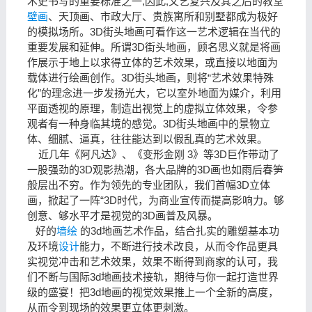
术史书写的重要标准之一,因此,文艺复兴及其之后的教堂
壁画
、天顶画、市政大厅、贵族寓所和别墅都成为极好
的模拟场所。3D街头地画可看作这一艺术逻辑在当代的
重要发展和延伸。所谓3D街头地画，顾名思义就是将画
作展示于地上以求得立体的艺术效果，或直接以地面为
载体进行绘画创作。3D街头地画，则将“艺术效果特殊
化”的理念进一步发扬光大，它以室外地面为媒介，利用
平面透视的原理，制造出视觉上的虚拟立体效果，令参
观者有一种身临其境的感觉。3D街头地画中的景物立
体、细腻、逼真，往往能达到以假乱真的艺术效果。
近几年《阿凡达》、《变形金刚 3》等3D巨作带动了
一股强劲的3D观影热潮，各大品牌的3D画也如雨后春笋
般层出不穷。作为领先的专业团队，我们首幅3D立体
画，掀起了一阵“3D时代，为商业宣传而提高影响力。够
创意、够水平才是视觉的3D画普及风暴。
好的
墙绘
的3d地画艺术作品，结合扎实的雕塑基本功
及环境
设计
能力，不断进行技术改良，从而令作品更具
实视觉冲击和艺术效果，效果不断得到商家的认可，我
们不断与国际3d地画技术接轨，期待与你一起打造世界
级的盛宴！把3d地画的视觉效果推上一个全新的高度，
从而令到现场的效果更立体更刺激。