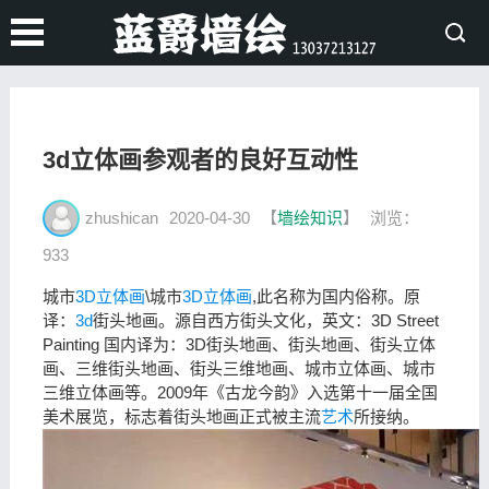
3d立体画参观者的良好互动性
zhushican
2020-04-30
【
墙绘知识
】
浏览：
933
城市
3D立体画
\城市
3D
立体画
,此名称为国内俗称。原
译：
3d
街头地画。源自西方街头文化，英文：3D Street
Painting 国内译为：3D街头地画、街头地画、街头立体
画、三维街头地画、街头三维地画、城市立体画、城市
三维立体画等。2009年《古龙今韵》入选第十一届全国
美术展览，标志着街头地画正式被主流
艺术
所接纳。