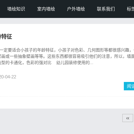
墙绘知识
室内墙绘
户外墙绘
联系我们
标
龄特征
一定要适合小孩子的年龄特征，小孩子对色彩、几何图形等都很感兴趣，
壁画或一些抽象壁画等等。这些东西都很容易吸引他们的注意，所以，墙
型的卡通化，色彩的强对比 幼儿园装修使用的...
20-04-22
阅
‹‹