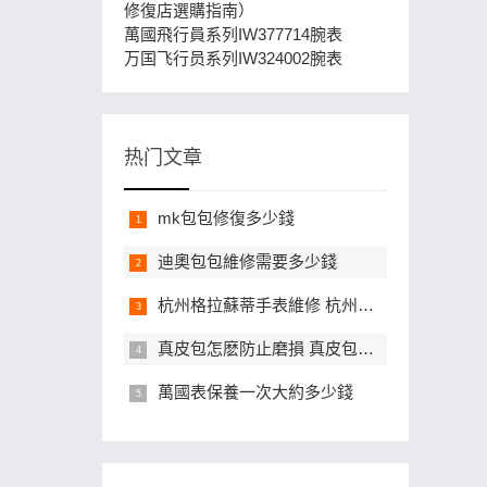
修復店選購指南）
萬國飛行員系列IW377714腕表
万国飞行员系列IW324002腕表
热门文章
mk包包修復多少錢
迪奧包包維修需要多少錢
杭州格拉蘇蒂手表維修 杭州格拉蘇蒂手表維修去哪裏
​真皮包怎麽防止磨損 真皮包防止磨損方法大全
​萬國表保養一次大約多少錢