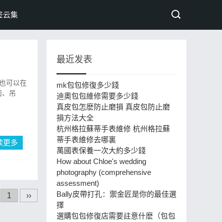
签云集
最近发表
也可以在
mk包包修復多少錢
面、吊
迪奧包包維修需要多少錢
​真皮包怎麽防止磨損 真皮包防止磨
損方法大全
杭州格拉蘇蒂手表維修 杭州格拉蘇
蒂手表維修去哪裏
读更多
​萬國表保養一次大約多少錢
How about Chloe's wedding
photography (comprehensive
assessment)
​Bally皮帶打孔：禦金匠是你的最佳選
1
››
擇
選購包包修復店需要註意什麽（包包